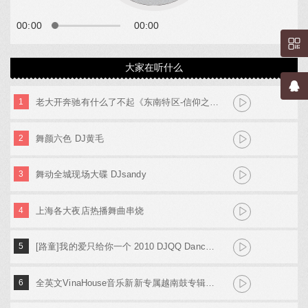
00:00
00:00
大家在听什么
1
老大开奔驰有什么了不起《东南特区-信仰之音》DJ棒棒
2
舞颜六色 DJ黄毛
3
舞动全城现场大碟 DJsandy
4
上海各大夜店热播舞曲串烧
5
[路童]我的爱只给你一个 2010 DJQQ Dance Mix
6
全英文VinaHouse音乐新新专属越南鼓专辑串烧 Dj高佬