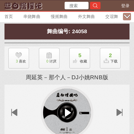
登录
首页
串烧舞曲
慢摇舞曲
外文舞曲
交谊舞曲
舞曲编号: 24058
5
2
3
喜欢
0
讨厌
收藏
下载
周延英－那个人－DJ小姚RNB版