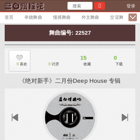
登录
首页
串烧舞曲
慢摇舞曲
外文舞曲
交谊舞曲
舞曲编号: 22527
15
0
9
喜欢
0
讨厌
收藏
下载
《绝对新手》二月份Deep House 专辑