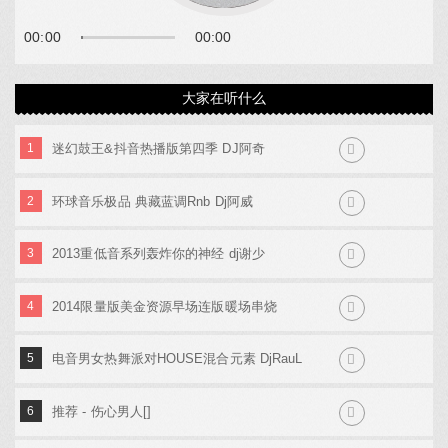
00:00
00:00
大家在听什么
1
迷幻鼓王&抖音热播版第四季 DJ阿奇
2
环球音乐极品 典藏蓝调Rnb Dj阿威
3
2013重低音系列轰炸你的神经 dj谢少
4
2014限量版美金资源早场连版暖场串烧
5
电音男女热舞派对HOUSE混合元素 DjRauL
6
推荐 - 伤心男人[]